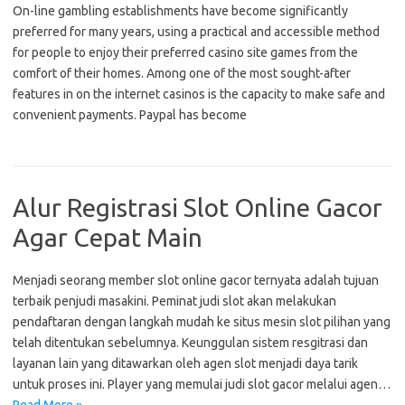
On-line gambling establishments have become significantly
preferred for many years, using a practical and accessible method
for people to enjoy their preferred casino site games from the
comfort of their homes. Among one of the most sought-after
features in on the internet casinos is the capacity to make safe and
convenient payments. Paypal has become
Alur Registrasi Slot Online Gacor
Agar Cepat Main
Menjadi seorang member slot online gacor ternyata adalah tujuan
terbaik penjudi masakini. Peminat judi slot akan melakukan
pendaftaran dengan langkah mudah ke situs mesin slot pilihan yang
telah ditentukan sebelumnya. Keunggulan sistem resgitrasi dan
layanan lain yang ditawarkan oleh agen slot menjadi daya tarik
untuk proses ini. Player yang memulai judi slot gacor melalui agen…