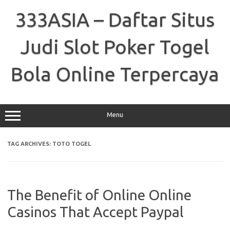
Skip
to
333ASIA – Daftar Situs
content
Judi Slot Poker Togel
Bola Online Terpercaya
Menu
TAG ARCHIVES:
TOTO TOGEL
The Benefit of Online Online
Casinos That Accept Paypal