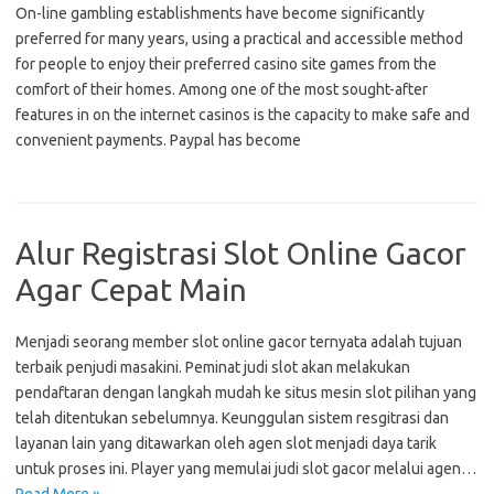
On-line gambling establishments have become significantly
preferred for many years, using a practical and accessible method
for people to enjoy their preferred casino site games from the
comfort of their homes. Among one of the most sought-after
features in on the internet casinos is the capacity to make safe and
convenient payments. Paypal has become
Alur Registrasi Slot Online Gacor
Agar Cepat Main
Menjadi seorang member slot online gacor ternyata adalah tujuan
terbaik penjudi masakini. Peminat judi slot akan melakukan
pendaftaran dengan langkah mudah ke situs mesin slot pilihan yang
telah ditentukan sebelumnya. Keunggulan sistem resgitrasi dan
layanan lain yang ditawarkan oleh agen slot menjadi daya tarik
untuk proses ini. Player yang memulai judi slot gacor melalui agen…