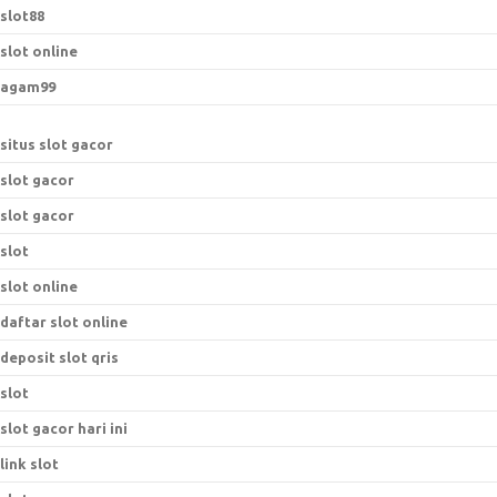
slot88
slot online
agam99
situs slot gacor
slot gacor
slot gacor
slot
slot online
daftar slot online
deposit slot qris
slot
slot gacor hari ini
link slot