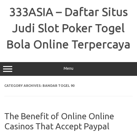
Skip
to
333ASIA – Daftar Situs
content
Judi Slot Poker Togel
Bola Online Terpercaya
Menu
CATEGORY ARCHIVES:
BANDAR TOGEL 90
The Benefit of Online Online
Casinos That Accept Paypal