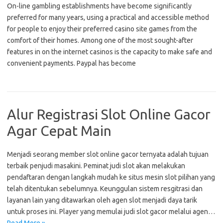
On-line gambling establishments have become significantly
preferred for many years, using a practical and accessible method
for people to enjoy their preferred casino site games from the
comfort of their homes. Among one of the most sought-after
features in on the internet casinos is the capacity to make safe and
convenient payments. Paypal has become
Alur Registrasi Slot Online Gacor
Agar Cepat Main
Menjadi seorang member slot online gacor ternyata adalah tujuan
terbaik penjudi masakini. Peminat judi slot akan melakukan
pendaftaran dengan langkah mudah ke situs mesin slot pilihan yang
telah ditentukan sebelumnya. Keunggulan sistem resgitrasi dan
layanan lain yang ditawarkan oleh agen slot menjadi daya tarik
untuk proses ini. Player yang memulai judi slot gacor melalui agen…