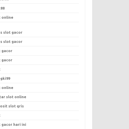
t88
t online
us slot gacor
us slot gacor
t gacor
t gacor
t
gki99
t online
tar slot online
osit slot qris
t
t gacor hari ini