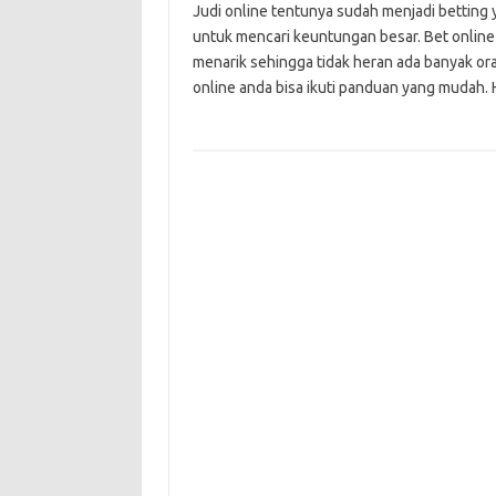
Judi online tentunya sudah menjadi betting y
untuk mencari keuntungan besar. Bet onlin
menarik sehingga tidak heran ada banyak ora
online anda bisa ikuti panduan yang mudah.