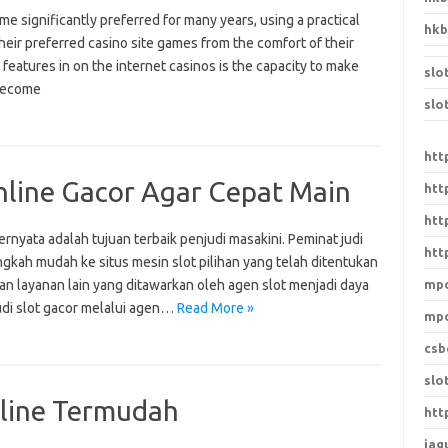
 significantly preferred for many years, using a practical
hk
eir preferred casino site games from the comfort of their
eatures in on the internet casinos is the capacity to make
slo
 become
slo
htt
Online Gacor Agar Cepat Main
htt
htt
rnyata adalah tujuan terbaik penjudi masakini. Peminat judi
htt
gkah mudah ke situs mesin slot pilihan yang telah ditentukan
n layanan lain yang ditawarkan oleh agen slot menjadi daya
mp
judi slot gacor melalui agen…
Read More »
mp
cs
slo
nline Termudah
htt
jag