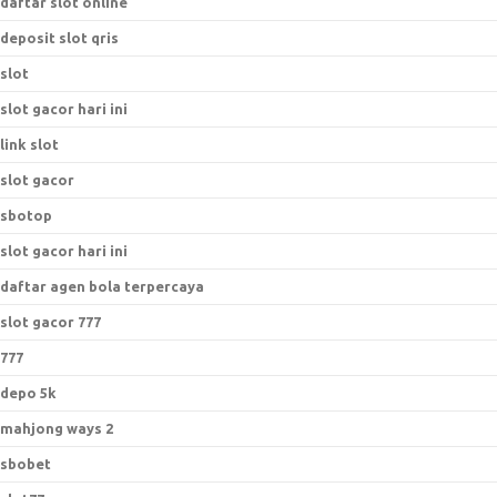
daftar slot online
deposit slot qris
slot
slot gacor hari ini
link slot
slot gacor
sbotop
slot gacor hari ini
daftar agen bola terpercaya
slot gacor 777
777
depo 5k
mahjong ways 2
sbobet