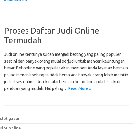
Read More »
Proses Daftar Judi Online
Termudah
Judi online tentunya sudah menjadi betting yang paling populer
saat ini dan banyak orang mulai berjudi untuk mencari keuntungan
besar. Bet online yang populer akan memberi Anda layanan bermain
paling menarik sehingga tidak heran ada banyak orang lebih memilih
judi akses online. Untuk mulai bermain bet online anda bisa ikuti
panduan yang mudah. Hal paling…
Read More »
slot gacor
slot online