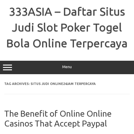
Skip
to
333ASIA – Daftar Situs
content
Judi Slot Poker Togel
Bola Online Terpercaya
Menu
TAG ARCHIVES:
SITUS JUDI ONLINE24JAM TERPERCAYA
The Benefit of Online Online
Casinos That Accept Paypal