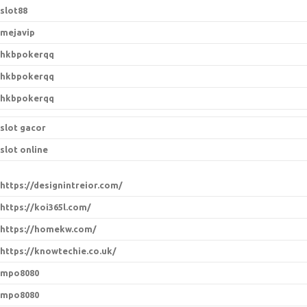
slot88
mejavip
hkbpokerqq
hkbpokerqq
hkbpokerqq
slot gacor
slot online
https://designintreior.com/
https://koi365l.com/
https://homekw.com/
https://knowtechie.co.uk/
mpo8080
mpo8080