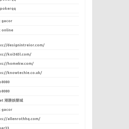
bpokerqq
t gacor
t online
ps://designintreior.com/
ps://koi365l.com/
ps://homekw.com/
ps://knowtechie.co.uk/
o8080
o8080
bet 潮勝娛樂城
t gacor
ps://allenrothhq.com/
uar33