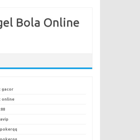
gel Bola Online
t gacor
t online
t88
avip
bpokerqq
bpokerqq