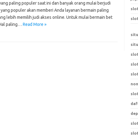
ang paling populer saat ini dan banyak orang mulai berjudi
slo
e yang populer akan memberi Anda layanan bermain paling
ng lebih memilih judi akses online. Untuk mulai bermain bet
slo
 Hal paling…
Read More »
sit
sit
slo
slo
slo
non
slo
daf
dep
slo
slo