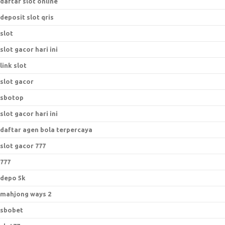
daftar slot online
deposit slot qris
slot
slot gacor hari ini
link slot
slot gacor
sbotop
slot gacor hari ini
daftar agen bola terpercaya
slot gacor 777
777
depo 5k
mahjong ways 2
sbobet