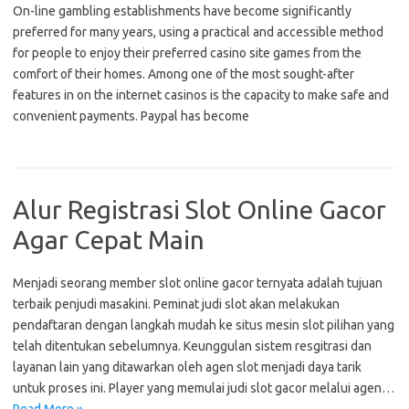
On-line gambling establishments have become significantly
preferred for many years, using a practical and accessible method
for people to enjoy their preferred casino site games from the
comfort of their homes. Among one of the most sought-after
features in on the internet casinos is the capacity to make safe and
convenient payments. Paypal has become
Alur Registrasi Slot Online Gacor
Agar Cepat Main
Menjadi seorang member slot online gacor ternyata adalah tujuan
terbaik penjudi masakini. Peminat judi slot akan melakukan
pendaftaran dengan langkah mudah ke situs mesin slot pilihan yang
telah ditentukan sebelumnya. Keunggulan sistem resgitrasi dan
layanan lain yang ditawarkan oleh agen slot menjadi daya tarik
untuk proses ini. Player yang memulai judi slot gacor melalui agen…