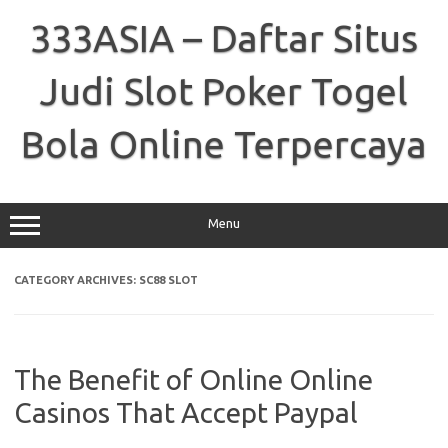
Skip
to
333ASIA – Daftar Situs
content
Judi Slot Poker Togel
Bola Online Terpercaya
Menu
CATEGORY ARCHIVES:
SC88 SLOT
The Benefit of Online Online
Casinos That Accept Paypal