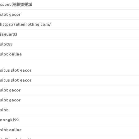
csbet 潮勝娛樂城
slot gacor
https://allenrothhq.com/
jaguar33
slot88
slot online
situs slot gacor
situs slot gacor
slot gacor
slot gacor
slot
nongki99
slot online