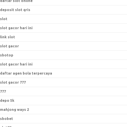
daftar slot online
deposit slot qris
slot
slot gacor hari ini
link slot
slot gacor
sbotop
slot gacor hari ini
daftar agen bola terpercaya
slot gacor 777
777
depo 5k
mahjong ways 2
sbobet