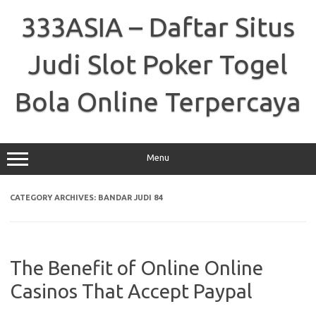
Skip
to
333ASIA – Daftar Situs
content
Judi Slot Poker Togel
Bola Online Terpercaya
Menu
CATEGORY ARCHIVES:
BANDAR JUDI 84
The Benefit of Online Online
Casinos That Accept Paypal