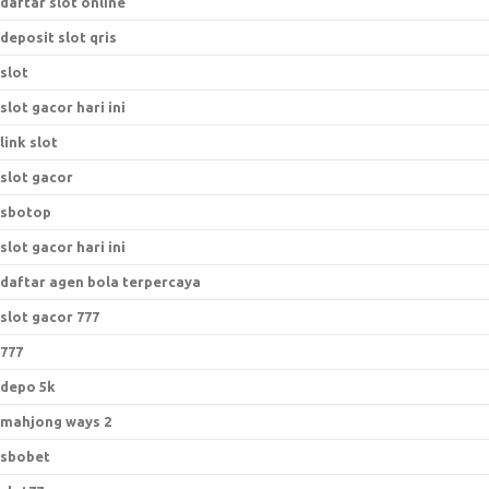
daftar slot online
deposit slot qris
slot
slot gacor hari ini
link slot
slot gacor
sbotop
slot gacor hari ini
daftar agen bola terpercaya
slot gacor 777
777
depo 5k
mahjong ways 2
sbobet