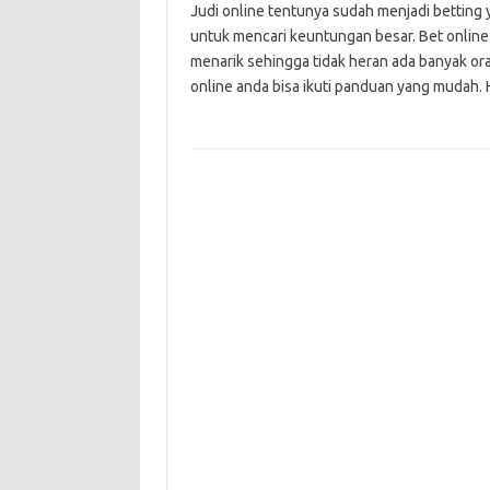
Judi online tentunya sudah menjadi betting y
untuk mencari keuntungan besar. Bet onlin
menarik sehingga tidak heran ada banyak ora
online anda bisa ikuti panduan yang mudah.