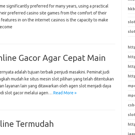
 significantly preferred for many years, using a practical
hk
eir preferred casino site games from the comfort of their
eatures in on the internet casinos is the capacity to make
slo
 become
slo
htt
Online Gacor Agar Cepat Main
htt
htt
rnyata adalah tujuan terbaik penjudi masakini. Peminat judi
htt
gkah mudah ke situs mesin slot pilihan yang telah ditentukan
n layanan lain yang ditawarkan oleh agen slot menjadi daya
mp
judi slot gacor melalui agen…
Read More »
mp
cs
slo
nline Termudah
htt
jag