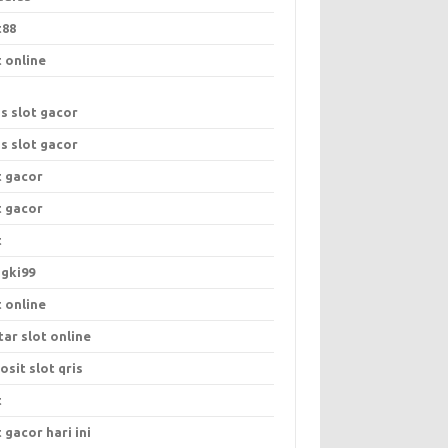
t88
t online
us slot gacor
us slot gacor
t gacor
t gacor
t
gki99
t online
tar slot online
osit slot qris
t
t gacor hari ini