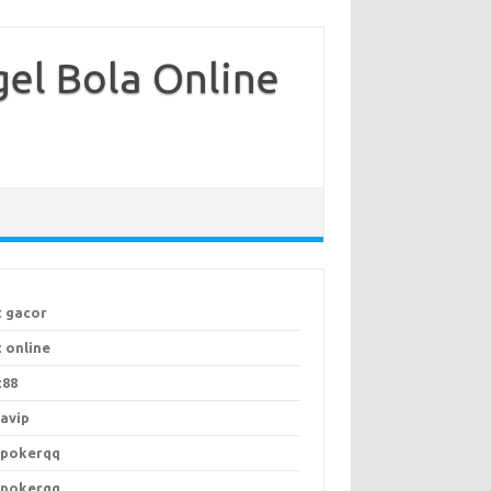
gel Bola Online
t gacor
t online
t88
avip
bpokerqq
bpokerqq