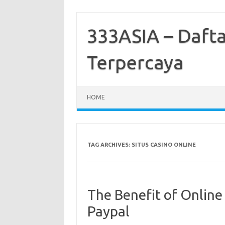
Skip
to
content
333ASIA – Dafta
Terpercaya
HOME
TAG ARCHIVES:
SITUS CASINO ONLINE
The Benefit of Online
Paypal