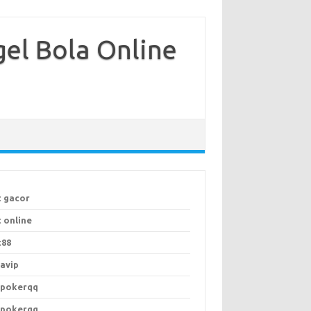
gel Bola Online
t gacor
t online
t88
avip
bpokerqq
bpokerqq