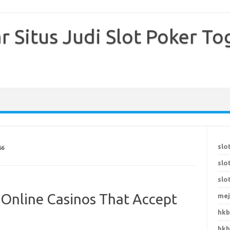
r Situs Judi Slot Poker To
slo
66
slo
slo
 Online Casinos That Accept
mej
hk
hk