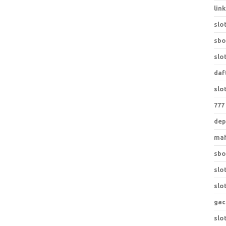
link
slo
sbo
slo
daf
slo
777
dep
mah
sbo
slo
slo
gac
slo