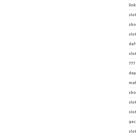
link
slo
sbo
slo
daf
slo
777
dep
mah
sbo
slo
slo
gac
slo