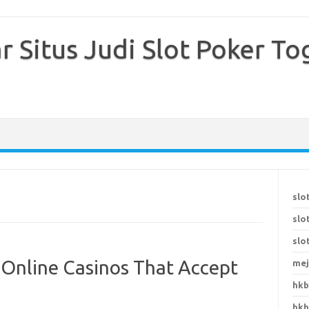
r Situs Judi Slot Poker To
slo
slo
slo
 Online Casinos That Accept
mej
hk
hk