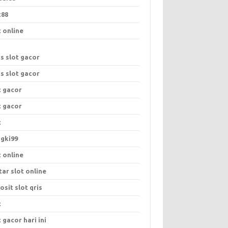
t88
t online
us slot gacor
us slot gacor
t gacor
t gacor
t
gki99
t online
tar slot online
osit slot qris
t
t gacor hari ini