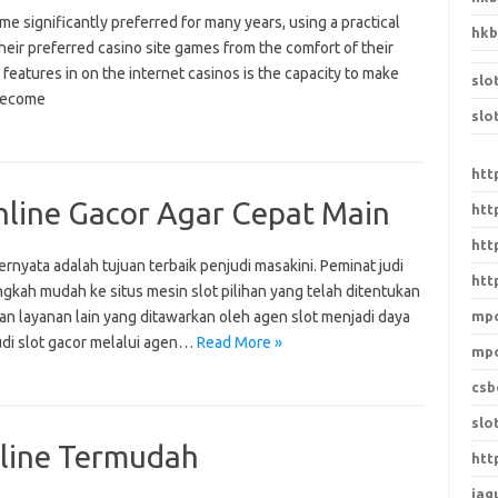
 significantly preferred for many years, using a practical
hk
eir preferred casino site games from the comfort of their
eatures in on the internet casinos is the capacity to make
slo
 become
slo
htt
Online Gacor Agar Cepat Main
htt
htt
rnyata adalah tujuan terbaik penjudi masakini. Peminat judi
htt
gkah mudah ke situs mesin slot pilihan yang telah ditentukan
n layanan lain yang ditawarkan oleh agen slot menjadi daya
mp
judi slot gacor melalui agen…
Read More »
mp
cs
slo
nline Termudah
htt
jag