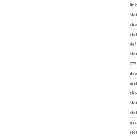
link
slo
sbo
slo
daf
slo
777
dep
mah
sbo
slo
slo
gac
slo