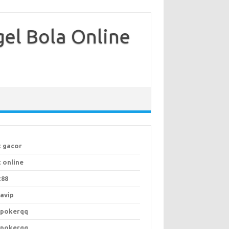
gel Bola Online
t gacor
t online
t88
avip
bpokerqq
bpokerqq