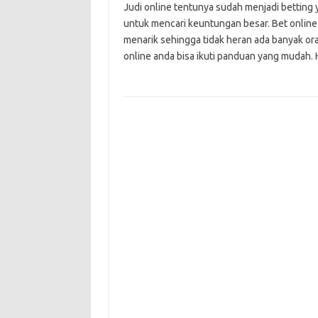
Judi online tentunya sudah menjadi betting y
untuk mencari keuntungan besar. Bet onlin
menarik sehingga tidak heran ada banyak ora
online anda bisa ikuti panduan yang mudah.