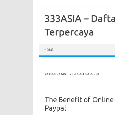
Skip
to
content
333ASIA – Dafta
Terpercaya
HOME
CATEGORY ARCHIVES:
SLOT GACOR 33
The Benefit of Online
Paypal