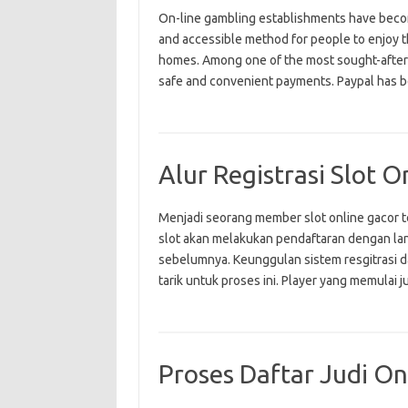
On-line gambling establishments have become
and accessible method for people to enjoy th
homes. Among one of the most sought-after f
safe and convenient payments. Paypal has
Alur Registrasi Slot 
Menjadi seorang member slot online gacor te
slot akan melakukan pendaftaran dengan lan
sebelumnya. Keunggulan sistem resgitrasi da
tarik untuk proses ini. Player yang memulai 
Proses Daftar Judi O