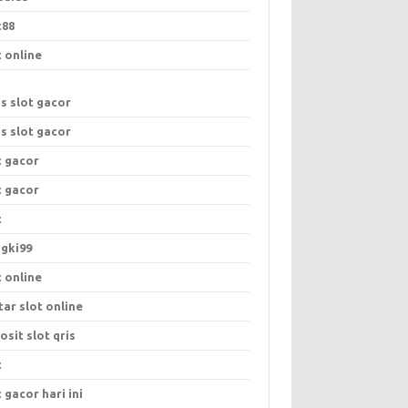
t88
t online
us slot gacor
us slot gacor
t gacor
t gacor
t
gki99
t online
tar slot online
osit slot qris
t
t gacor hari ini