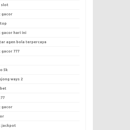
 slot
t gacor
top
t gacor hari ini
tar agen bola terpercaya
t gacor 777
o 5k
jong ways 2
bet
t77
t gacor
or
t jackpot