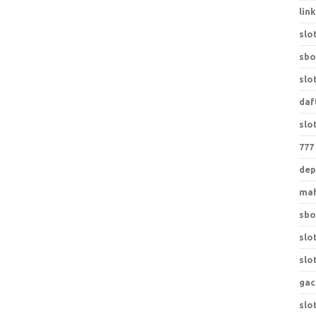
link
slo
sbo
slo
daf
slo
777
dep
mah
sbo
slo
slo
gac
slo