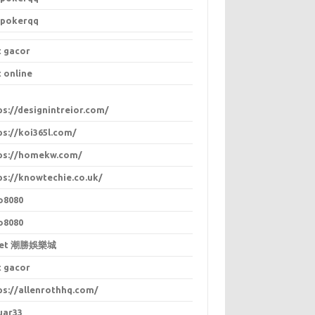
bpokerqq
t gacor
t online
ps://designintreior.com/
ps://koi365l.com/
ps://homekw.com/
ps://knowtechie.co.uk/
o8080
o8080
bet 潮勝娛樂城
t gacor
ps://allenrothhq.com/
uar33