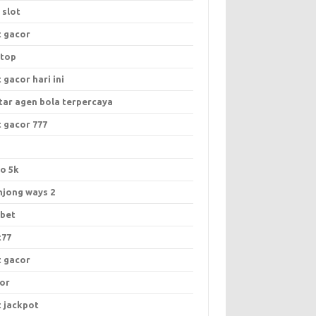
 slot
t gacor
top
t gacor hari ini
tar agen bola terpercaya
t gacor 777
o 5k
jong ways 2
bet
t77
t gacor
or
t jackpot