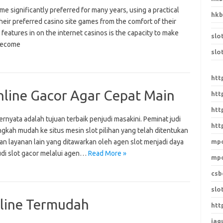
 significantly preferred for many years, using a practical
hk
eir preferred casino site games from the comfort of their
eatures in on the internet casinos is the capacity to make
slo
 become
slo
htt
Online Gacor Agar Cepat Main
htt
htt
rnyata adalah tujuan terbaik penjudi masakini. Peminat judi
htt
gkah mudah ke situs mesin slot pilihan yang telah ditentukan
n layanan lain yang ditawarkan oleh agen slot menjadi daya
mp
judi slot gacor melalui agen…
Read More »
mp
cs
slo
nline Termudah
htt
jag