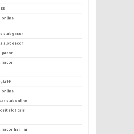
t88
t online
us slot gacor
us slot gacor
t gacor
t gacor
t
gki99
t online
tar slot online
osit slot qris
t
t gacor hari ini