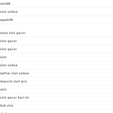
slot88
slot online
agam99
situs slot gacor
slot gacor
slot gacor
slot
slot online
daftar slot online
deposit slot qris
slot
slot gacor hari ini
link slot