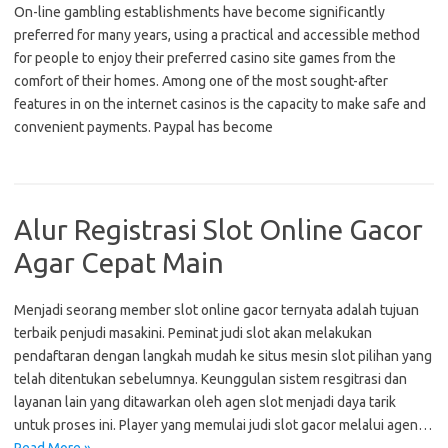
On-line gambling establishments have become significantly
preferred for many years, using a practical and accessible method
for people to enjoy their preferred casino site games from the
comfort of their homes. Among one of the most sought-after
features in on the internet casinos is the capacity to make safe and
convenient payments. Paypal has become
Alur Registrasi Slot Online Gacor
Agar Cepat Main
Menjadi seorang member slot online gacor ternyata adalah tujuan
terbaik penjudi masakini. Peminat judi slot akan melakukan
pendaftaran dengan langkah mudah ke situs mesin slot pilihan yang
telah ditentukan sebelumnya. Keunggulan sistem resgitrasi dan
layanan lain yang ditawarkan oleh agen slot menjadi daya tarik
untuk proses ini. Player yang memulai judi slot gacor melalui agen…