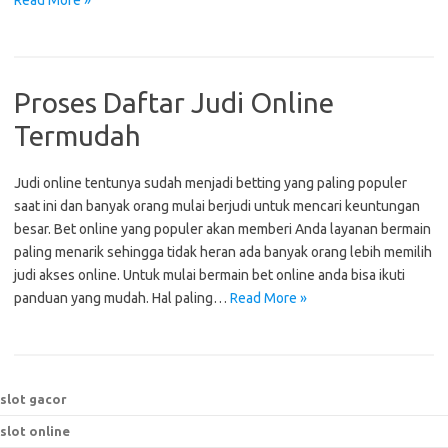
Read More »
Proses Daftar Judi Online
Termudah
Judi online tentunya sudah menjadi betting yang paling populer
saat ini dan banyak orang mulai berjudi untuk mencari keuntungan
besar. Bet online yang populer akan memberi Anda layanan bermain
paling menarik sehingga tidak heran ada banyak orang lebih memilih
judi akses online. Untuk mulai bermain bet online anda bisa ikuti
panduan yang mudah. Hal paling…
Read More »
slot gacor
slot online