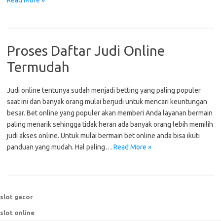
Read More »
Proses Daftar Judi Online
Termudah
Judi online tentunya sudah menjadi betting yang paling populer
saat ini dan banyak orang mulai berjudi untuk mencari keuntungan
besar. Bet online yang populer akan memberi Anda layanan bermain
paling menarik sehingga tidak heran ada banyak orang lebih memilih
judi akses online. Untuk mulai bermain bet online anda bisa ikuti
panduan yang mudah. Hal paling…
Read More »
slot gacor
slot online