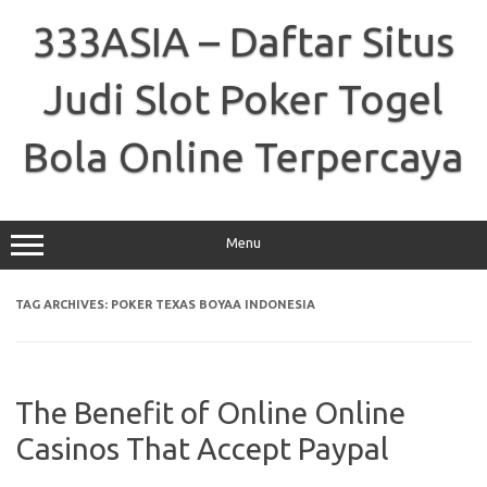
Skip
to
333ASIA – Daftar Situs
content
Judi Slot Poker Togel
Bola Online Terpercaya
Menu
TAG ARCHIVES:
POKER TEXAS BOYAA INDONESIA
The Benefit of Online Online
Casinos That Accept Paypal