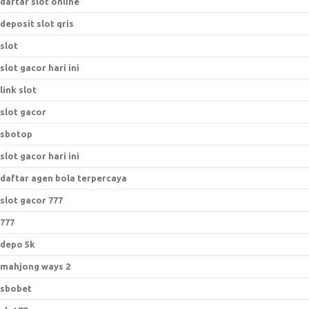
daftar slot online
deposit slot qris
slot
slot gacor hari ini
link slot
slot gacor
sbotop
slot gacor hari ini
daftar agen bola terpercaya
slot gacor 777
777
depo 5k
mahjong ways 2
sbobet