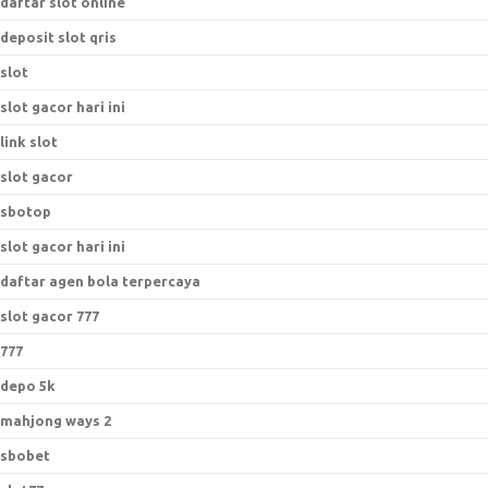
daftar slot online
deposit slot qris
slot
slot gacor hari ini
link slot
slot gacor
sbotop
slot gacor hari ini
daftar agen bola terpercaya
slot gacor 777
777
depo 5k
mahjong ways 2
sbobet