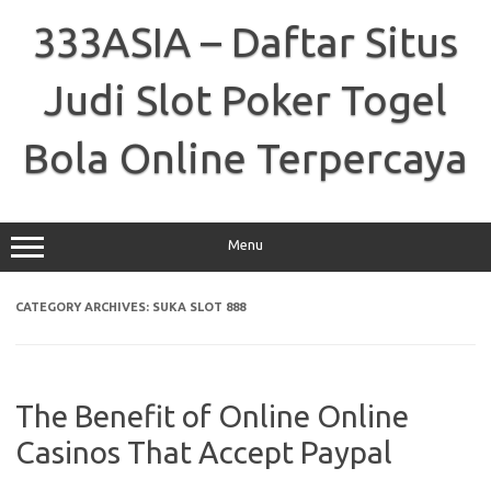
Skip
to
333ASIA – Daftar Situs
content
Judi Slot Poker Togel
Bola Online Terpercaya
Menu
CATEGORY ARCHIVES:
SUKA SLOT 888
The Benefit of Online Online
Casinos That Accept Paypal