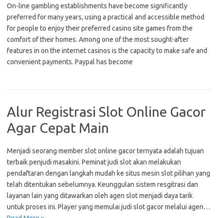
On-line gambling establishments have become significantly
preferred for many years, using a practical and accessible method
for people to enjoy their preferred casino site games from the
comfort of their homes. Among one of the most sought-after
features in on the internet casinos is the capacity to make safe and
convenient payments. Paypal has become
Alur Registrasi Slot Online Gacor
Agar Cepat Main
Menjadi seorang member slot online gacor ternyata adalah tujuan
terbaik penjudi masakini. Peminat judi slot akan melakukan
pendaftaran dengan langkah mudah ke situs mesin slot pilihan yang
telah ditentukan sebelumnya. Keunggulan sistem resgitrasi dan
layanan lain yang ditawarkan oleh agen slot menjadi daya tarik
untuk proses ini. Player yang memulai judi slot gacor melalui agen…