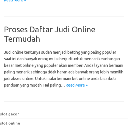
Read More »
Proses Daftar Judi Online
Termudah
Judi online tentunya sudah menjadi betting yang paling populer
saat ini dan banyak orang mulai berjudi untuk mencari keuntungan
besar. Bet online yang populer akan memberi Anda layanan bermain
paling menarik sehingga tidak heran ada banyak orang lebih memilih
judi akses online. Untuk mulai bermain bet online anda bisa ikuti
panduan yang mudah. Hal paling…
Read More »
slot gacor
slot online