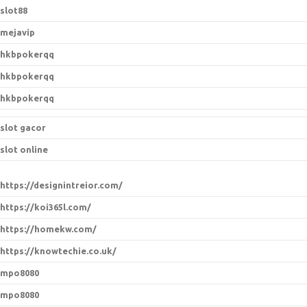
slot88
mejavip
hkbpokerqq
hkbpokerqq
hkbpokerqq
slot gacor
slot online
https://designintreior.com/
https://koi365l.com/
https://homekw.com/
https://knowtechie.co.uk/
mpo8080
mpo8080