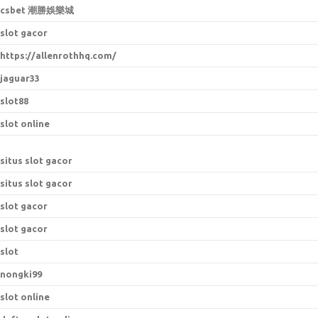
csbet 潮勝娛樂城
slot gacor
https://allenrothhq.com/
jaguar33
slot88
slot online
situs slot gacor
situs slot gacor
slot gacor
slot gacor
slot
nongki99
slot online